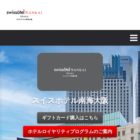
Skip
to
main
content
スイスホテル南海大阪
ギフトカード購入はこちら
ホテルロイヤリティプログラムのご案内