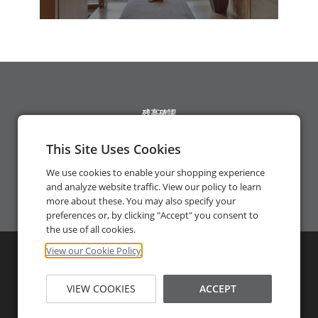
残高確認
This Site Uses Cookies
お問い合わせ
+81 6 6646 1111
phone
We use cookies to enable your shopping experience
and analyze website traffic. View our policy to learn
more about these. You may also specify your
preferences or, by clicking "Accept" you consent to
the use of all cookies.
View our Cookie Policy
©
2026
スイスホテル南海大阪
プライバシーポリシー
FAQ
ご利用条件
VIEW COOKIES
ACCEPT